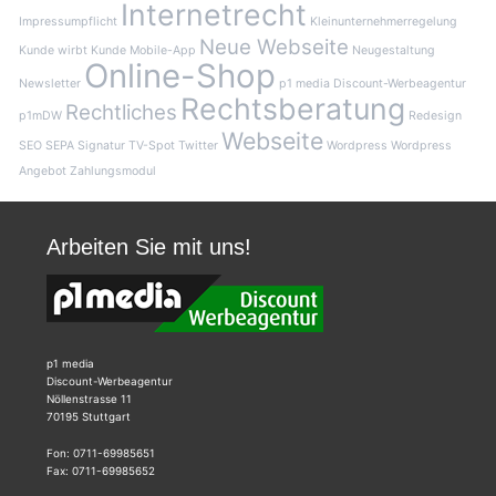
Internetrecht
Impressumpflicht
Kleinunternehmerregelung
Neue Webseite
Kunde wirbt Kunde
Mobile-App
Neugestaltung
Online-Shop
Newsletter
p1 media Discount-Werbeagentur
Rechtsberatung
Rechtliches
p1mDW
Redesign
Webseite
SEO
SEPA
Signatur
TV-Spot
Twitter
Wordpress
Wordpress
Angebot
Zahlungsmodul
Arbeiten Sie mit uns!
p1 media
Discount-Werbeagentur
Nöllenstrasse 11
70195 Stuttgart
Fon: 0711-69985651
Fax: 0711-69985652