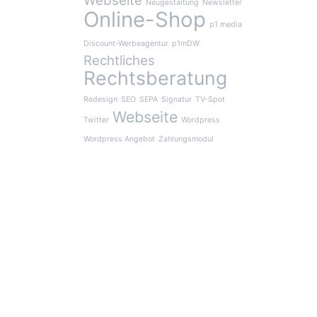
Webseite
Neugestaltung
Newsletter
Online-Shop
p1 media
Discount-Werbeagentur
p1mDW
Rechtliches
Rechtsberatung
Redesign
SEO
SEPA
Signatur
TV-Spot
Webseite
Twitter
Wordpress
Wordpress Angebot
Zahlungsmodul