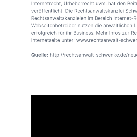
Internetrecht, Urheberrecht uvm. hat den Beit
veröffentlicht. Die Rechtsanwaltskanzlei Schw
Rechtsanwaltskanzleien im Bereich Internet-
Webseitenbetreiber nutzen die anwaltlichen 
erfolgreich für ihr Business. Mehr Infos zur 
Internetseite unter: www.rechtsanwalt-schwe
Quelle:
http://rechtsanwalt-schwenke.de/neue