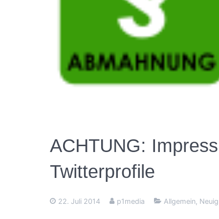
ACHTUNG: Impressum
Twitterprofile
22. Juli 2014
p1media
Allgemein
,
Neuig