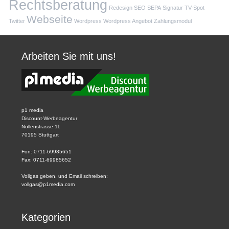
Rechtsberatung
Redesign
SEO
SEPA
Signatur
TV-Spot
Webseite
Twitter
Wordpress
Wordpress Angebot
Zahlungsmodul
Arbeiten Sie mit uns!
p1 media
Discount-Werbeagentur
Nöllenstrasse 11
70195 Stuttgart
Fon: 0711-69985651
Fax: 0711-69985652
Vollgas geben, und Email schreiben:
vollgas@p1media.com
Kategorien