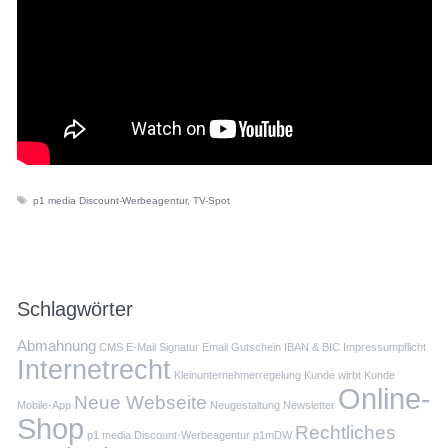
p1 media Discount-Werbeagentur
,
TV-Spot
Schlagwörter
Abmahnung
CMS
E-Mail Signatur
Email
Gutschein
IBAN & BIC
Impressumpflicht
Internetrecht
Kleinunternehmerregelung
Kunde wirbt Kunde
Online-
Neue Webseite
Mobile-App
Neugestaltung
Newsletter
Shop
Rechtliches
p1 media Discount-Werbeagentur
p1mDW