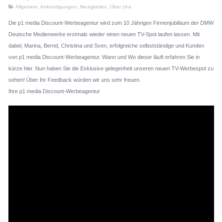
Allgemein
,
Ankündigungen
,
Neuigkeiten
,
Über Uns
Die p1 media Discount-Werbeagentur wird zum 10 Jährigen Firmenjubiläum der DMW
Deutsche Medienwerke erstmals wieder einen neuen TV-Spot laufen lassen. Mit
dabei; Marina, Bernd, Christina und Sven, erfolgreiche selbstständige und Kunden
von p1 media Discount-Werbeagentur. Wann und Wo dieser läuft erfahren Sie in
kürze hier. Nun haben Sie die Exklusive gelegenheit unseren neuen TV-Werbespot zu
sehen! Über Ihr Feedback würden wir uns sehr freuen.
Ihre p1 media Discount-Werbeagentur