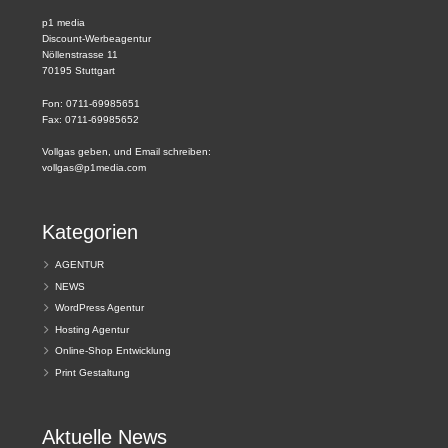
p1 media
Discount-Werbeagentur
Nöllenstrasse 11
70195 Stuttgart
Fon: 0711-69985651
Fax: 0711-69985652
Vollgas geben, und Email schreiben:
vollgas@p1media.com
Kategorien
AGENTUR
NEWS
WordPress Agentur
Hosting Agentur
Online-Shop Entwicklung
Print Gestaltung
Aktuelle News